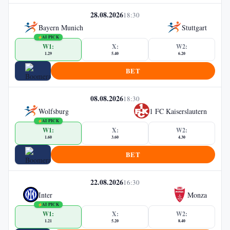
28.08.2026
18:30
Bayern Munich
Stuttgart
AI PICK
W1:
X:
W2:
1.29
5.40
6.20
BET
08.08.2026
18:30
Wolfsburg
1 FC Kaiserslautern
AI PICK
W1:
X:
W2:
1.60
3.60
4.30
BET
22.08.2026
16:30
Inter
Monza
AI PICK
W1:
X:
W2:
1.21
5.20
8.40