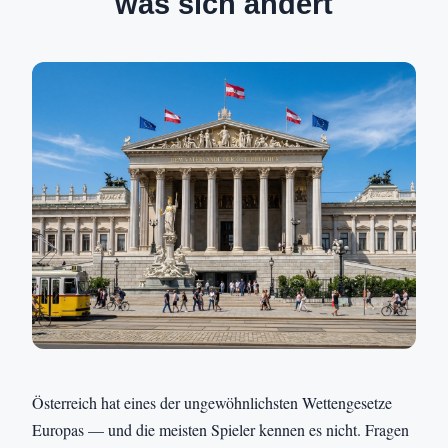
was sich ändert
Österreich hat eines der ungewöhnlichsten Wettengesetze
Europas — und die meisten Spieler kennen es nicht. Fragen