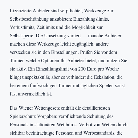
Lizenzierte Anbieter sind verpflichtet, Werkzeuge zur
Selbstbeschränkung anzubieten: Einzahlungslimits,
Verlustlimits, Zeitlimits und die Möglichkeit zur
Selbstsperre. Die Umsetzung variiert — manche Anbieter
machen diese Werkzeuge leicht zugänglich, andere
verstecken sie in den Einstellungen. Prüfen Sie vor dem
Turnier, welche Optionen Ihr Anbieter bietet, und nutzen Sie
sie aktiv. Ein Einzahlungslimit von 200 Euro pro Woche
klingt unspektakulär, aber es verhindert die Eskalation, die
bei einem fünfwöchigen Turnier mit täglichen Spielen sonst
fast unvermeidlich ist.
Das Wiener Wettengesetz enthält die detailliertesten
Spielerschutz-Vorgaben: verpflichtende Schulung des
Personals in stationären Wettbüros, Verbot von Wetten durch
sichtbar beeinträchtigte Personen und Werbestandards, die