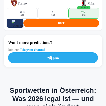
Torino
Milan
AI PICK
W1:
X:
W2:
4.00
3.05
1.74
BET
Want more predictions?
Telegram channel
Join our
Join
Sportwetten in Österreich:
Was 2026 legal ist — und