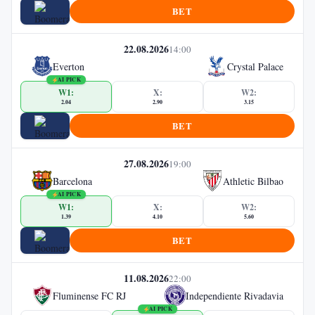
BET
22.08.2026
14:00
Everton
Crystal Palace
AI PICK
W1:
X:
W2:
2.04
2.90
3.15
BET
27.08.2026
19:00
Barcelona
Athletic Bilbao
AI PICK
W1:
X:
W2:
1.39
4.10
5.60
BET
11.08.2026
22:00
Fluminense FC RJ
Independiente Rivadavia
AI PICK