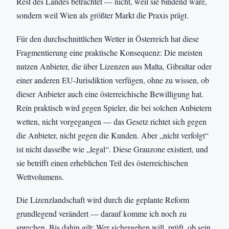
Rest des Landes betrachtet — nicht, weil sie bindend wäre,
sondern weil Wien als größter Markt die Praxis prägt.
Für den durchschnittlichen Wetter in Österreich hat diese
Fragmentierung eine praktische Konsequenz: Die meisten
nutzen Anbieter, die über Lizenzen aus Malta, Gibraltar oder
einer anderen EU-Jurisdiktion verfügen, ohne zu wissen, ob
dieser Anbieter auch eine österreichische Bewilligung hat.
Rein praktisch wird gegen Spieler, die bei solchen Anbietern
wetten, nicht vorgegangen — das Gesetz richtet sich gegen
die Anbieter, nicht gegen die Kunden. Aber „nicht verfolgt“
ist nicht dasselbe wie „legal“. Diese Grauzone existiert, und
sie betrifft einen erheblichen Teil des österreichischen
Wettvolumens.
Die Lizenzlandschaft wird durch die geplante Reform
grundlegend verändert — darauf komme ich noch zu
sprechen. Bis dahin gilt: Wer sichergehen will, prüft, ob sein