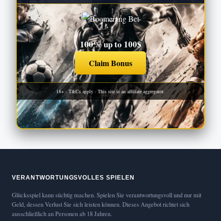
100% up to 100$
Claim Bonus
18+ · T&Cs apply · This site is an affiliate aggregator.
VERANTWORTUNGSVOLLES SPIELEN
Glücksspiel kann süchtig machen. Spielen Sie verantwortungsvoll und nur mit
Geld, dessen Verlust Sie sich leisten können. Dieses Angebot richtet sich
ausschließlich an Personen ab 18 Jahren.