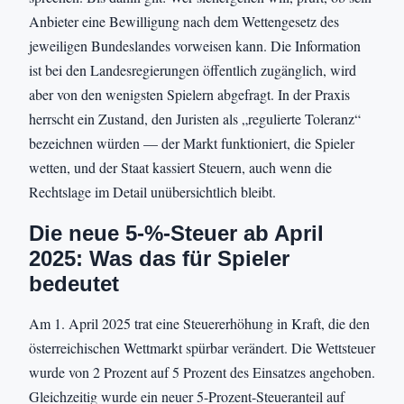
Anbieter eine Bewilligung nach dem Wettengesetz des
jeweiligen Bundeslandes vorweisen kann. Die Information
ist bei den Landesregierungen öffentlich zugänglich, wird
aber von den wenigsten Spielern abgefragt. In der Praxis
herrscht ein Zustand, den Juristen als „regulierte Toleranz“
bezeichnen würden — der Markt funktioniert, die Spieler
wetten, und der Staat kassiert Steuern, auch wenn die
Rechtslage im Detail unübersichtlich bleibt.
Die neue 5-%-Steuer ab April
2025: Was das für Spieler
bedeutet
Am 1. April 2025 trat eine Steuererhöhung in Kraft, die den
österreichischen Wettmarkt spürbar verändert. Die Wettsteuer
wurde von 2 Prozent auf 5 Prozent des Einsatzes angehoben.
Gleichzeitig wurde ein neuer 5-Prozent-Steueranteil auf