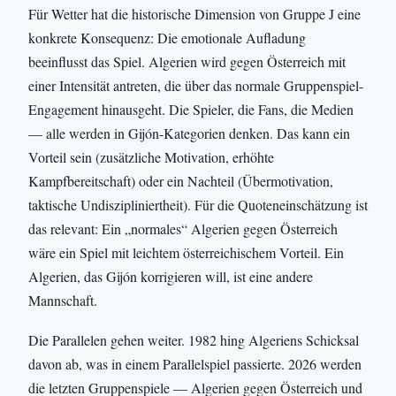
Für Wetter hat die historische Dimension von Gruppe J eine
konkrete Konsequenz: Die emotionale Aufladung
beeinflusst das Spiel. Algerien wird gegen Österreich mit
einer Intensität antreten, die über das normale Gruppenspiel-
Engagement hinausgeht. Die Spieler, die Fans, die Medien
— alle werden in Gijón-Kategorien denken. Das kann ein
Vorteil sein (zusätzliche Motivation, erhöhte
Kampfbereitschaft) oder ein Nachteil (Übermotivation,
taktische Undiszipliniertheit). Für die Quoteneinschätzung ist
das relevant: Ein „normales“ Algerien gegen Österreich
wäre ein Spiel mit leichtem österreichischem Vorteil. Ein
Algerien, das Gijón korrigieren will, ist eine andere
Mannschaft.
Die Parallelen gehen weiter. 1982 hing Algeriens Schicksal
davon ab, was in einem Parallelspiel passierte. 2026 werden
die letzten Gruppenspiele — Algerien gegen Österreich und