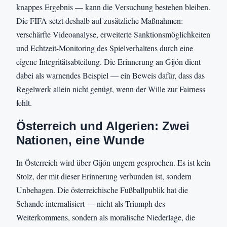
knappes Ergebnis — kann die Versuchung bestehen bleiben.
Die FIFA setzt deshalb auf zusätzliche Maßnahmen:
verschärfte Videoanalyse, erweiterte Sanktionsmöglichkeiten
und Echtzeit-Monitoring des Spielverhaltens durch eine
eigene Integritätsabteilung. Die Erinnerung an Gijón dient
dabei als warnendes Beispiel — ein Beweis dafür, dass das
Regelwerk allein nicht genügt, wenn der Wille zur Fairness
fehlt.
Österreich und Algerien: Zwei
Nationen, eine Wunde
In Österreich wird über Gijón ungern gesprochen. Es ist kein
Stolz, der mit dieser Erinnerung verbunden ist, sondern
Unbehagen. Die österreichische Fußballpublik hat die
Schande internalisiert — nicht als Triumph des
Weiterkommens, sondern als moralische Niederlage, die