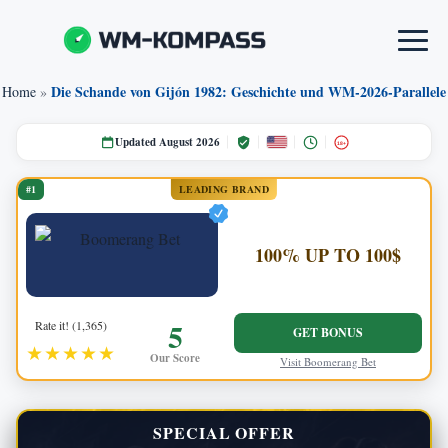
Die Schande von Gijón 1982: Geschichte und WM-2026-Parallele
Home
»
Updated August 2026
18+
#1
LEADING BRAND
100% UP TO 100$
5
Rate it! (1,365)
GET BONUS
★★★★★
Our Score
Visit Boomerang Bet
SPECIAL OFFER