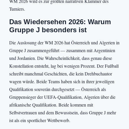
WM 2026 wird es zur größten narrativen Klammer des
Turniers.
Das Wiedersehen 2026: Warum
Gruppe J besonders ist
Die Auslosung der WM 2026 hat Österreich und Algerien in
Gruppe J zusammengeführt — zusammen mit Argentinien
und Jordanien. Die Wahrscheinlichkeit, dass genau diese
Konstellation entsteht, lag bei wenigen Prozent. Der Fußball
schreibt manchmal Geschichten, die kein Drehbuchautor
wagen würde. Beide Teams haben sich in ihrer jeweiligen
Qualifikation souverän durchgesetzt — Österreich als
Gruppensieger der UEFA-Qualifikation, Algerien über die
afrikanische Qualifikation. Beide kommen mit
Selbstvertrauen und dem Bewusstsein, dass Gruppe J mehr
ist als ein sportlicher Wettbewerb.