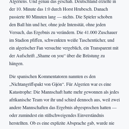
Algeriens. Und genau das geschah. Deutschland erzielte in
der 10. Minute das 1:0 durch Horst Hrubesch. Danach
passierte 80 Minuten lang — nichts. Die Spieler schoben
den Ball hin und her, ohne jede Intensität, ohne jeden
Versuch, das Ergebnis zu verändern. Die 41.000 Zuschauer
im Stadion pfiffen, schwenkten weiße Taschentücher, und
ein algerischer Fan versuchte vergeblich, ein Transparent mit
der Aufschrift „Shame on you“ über die Brüstung zu
hängen.
Die spanischen Kommentatoren nannten es den
„Nichtangriffspakt von Gijón“. Für Algerien war es eine
Katastrophe: Die Mannschaft hatte mehr gewonnen als jedes
afrikanische Team vor ihr und schied dennoch aus, weil zwei
andere Mannschaften das Ergebnis abgesprochen hatten —
oder zumindest ein stillschweigendes Einverständnis
herstellten. Ob es eine explizite Absprache gab, wurde nie