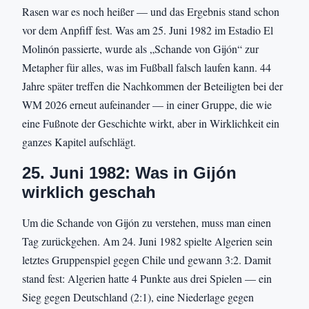
Rasen war es noch heißer — und das Ergebnis stand schon
vor dem Anpfiff fest. Was am 25. Juni 1982 im Estadio El
Molinón passierte, wurde als „Schande von Gijón“ zur
Metapher für alles, was im Fußball falsch laufen kann. 44
Jahre später treffen die Nachkommen der Beteiligten bei der
WM 2026 erneut aufeinander — in einer Gruppe, die wie
eine Fußnote der Geschichte wirkt, aber in Wirklichkeit ein
ganzes Kapitel aufschlägt.
25. Juni 1982: Was in Gijón
wirklich geschah
Um die Schande von Gijón zu verstehen, muss man einen
Tag zurückgehen. Am 24. Juni 1982 spielte Algerien sein
letztes Gruppenspiel gegen Chile und gewann 3:2. Damit
stand fest: Algerien hatte 4 Punkte aus drei Spielen — ein
Sieg gegen Deutschland (2:1), eine Niederlage gegen