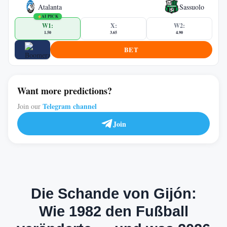
Atalanta
Sassuolo
AI PICK
W1:
X:
W2:
1.50
3.65
4.90
BET
Want more predictions?
Telegram channel
Join our
Join
Die Schande von Gijón:
Wie 1982 den Fußball