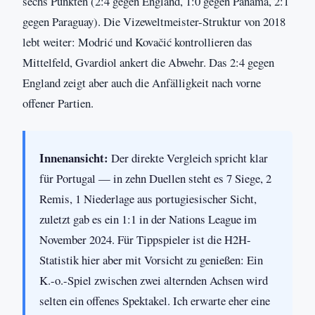
sechs Punkten (2:4 gegen England, 1:0 gegen Panama, 2:1
gegen Paraguay). Die Vizeweltmeister-Struktur von 2018
lebt weiter: Modrić und Kovačić kontrollieren das
Mittelfeld, Gvardiol ankert die Abwehr. Das 2:4 gegen
England zeigt aber auch die Anfälligkeit nach vorne
offener Partien.
Innenansicht:
Der direkte Vergleich spricht klar
für Portugal — in zehn Duellen steht es 7 Siege, 2
Remis, 1 Niederlage aus portugiesischer Sicht,
zuletzt gab es ein 1:1 in der Nations League im
November 2024. Für Tippspieler ist die H2H-
Statistik hier aber mit Vorsicht zu genießen: Ein
K.-o.-Spiel zwischen zwei alternden Achsen wird
selten ein offenes Spektakel. Ich erwarte eher eine