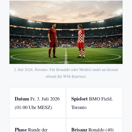
2. Juli 2026, Toronto: Für Ronaldo oder Modrić endet an diesem
Abend die WM-Karriere.
Datum
Spielort
Fr, 3. Juli 2026
BMO Field,
(01:00 Uhr MESZ)
Toronto
Phase
Brisanz
Runde der
Ronaldo (40)