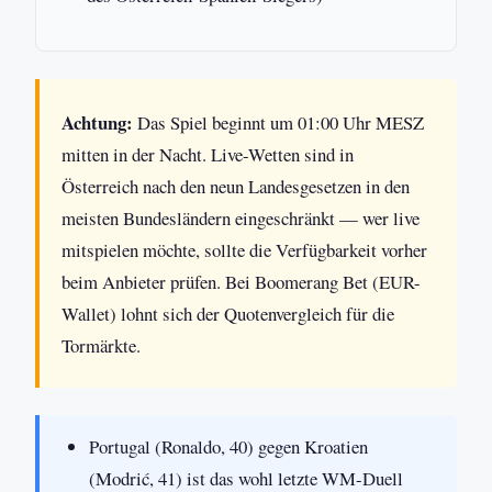
Achtung:
Das Spiel beginnt um 01:00 Uhr MESZ
mitten in der Nacht. Live-Wetten sind in
Österreich nach den neun Landesgesetzen in den
meisten Bundesländern eingeschränkt — wer live
mitspielen möchte, sollte die Verfügbarkeit vorher
beim Anbieter prüfen. Bei Boomerang Bet (EUR-
Wallet) lohnt sich der Quotenvergleich für die
Tormärkte.
Portugal (Ronaldo, 40) gegen Kroatien
(Modrić, 41) ist das wohl letzte WM-Duell