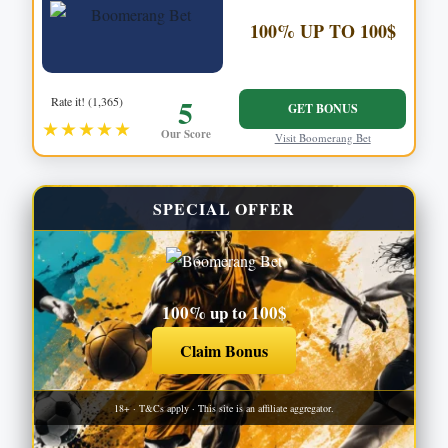
100% UP TO 100$
5
Rate it! (1,365)
GET BONUS
★★★★★
Our Score
Visit Boomerang Bet
SPECIAL OFFER
100% up to 100$
Claim Bonus
18+ · T&Cs apply · This site is an affiliate aggregator.