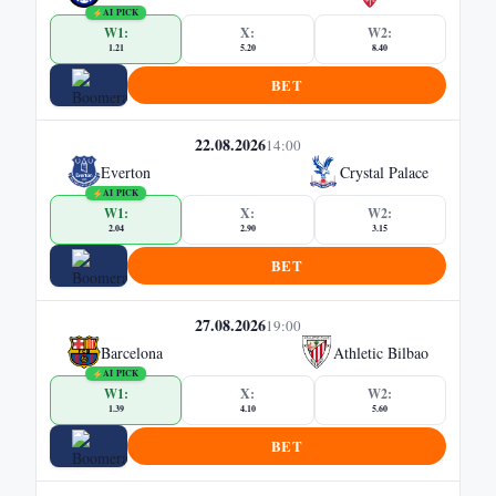
AI PICK
W1:
X:
W2:
1.21
5.20
8.40
BET
22.08.2026
14:00
Everton
Crystal Palace
AI PICK
W1:
X:
W2:
2.04
2.90
3.15
BET
27.08.2026
19:00
Barcelona
Athletic Bilbao
AI PICK
W1:
X:
W2:
1.39
4.10
5.60
BET