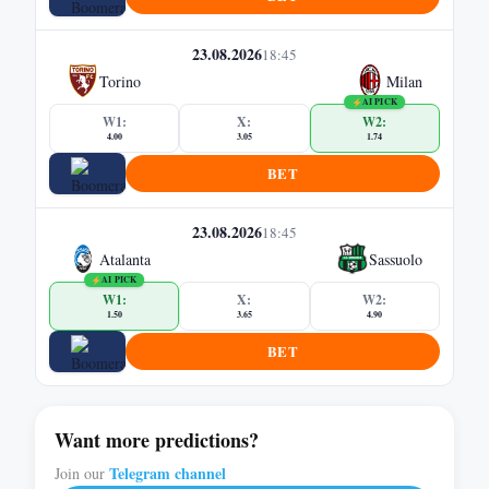
23.08.2026
18:45
Torino
Milan
AI PICK
W1:
X:
W2:
4.00
3.05
1.74
BET
23.08.2026
18:45
Atalanta
Sassuolo
AI PICK
W1:
X:
W2:
1.50
3.65
4.90
BET
Want more predictions?
Telegram channel
Join our