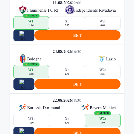
11.08.2026
22:00
Fluminense FC RJ
Independiente Rivadavia
AI PICK
W1:
X:
W2:
1.64
3.15
4.60
BET
24.08.2026
16:30
Bologna
Lazio
AI PICK
W1:
X:
W2:
2.08
2.70
3.25
BET
22.08.2026
18:30
Borussia Dortmund
Bayern Munich
AI PICK
W1:
X:
W2:
4.10
3.70
1.60
BET