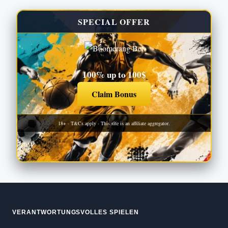
SPECIAL OFFER
100% up to 100$
Claim Bonus
18+ · T&Cs apply · This site is an affiliate aggregator.
VERANTWORTUNGSVOLLES SPIELEN