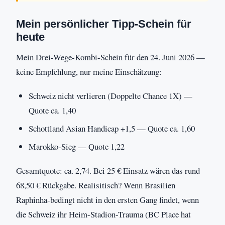
Mein persönlicher Tipp-Schein für
heute
Mein Drei-Wege-Kombi-Schein für den 24. Juni 2026 —
keine Empfehlung, nur meine Einschätzung:
Schweiz nicht verlieren (Doppelte Chance 1X) —
Quote ca. 1,40
Schottland Asian Handicap +1,5 — Quote ca. 1,60
Marokko-Sieg — Quote 1,22
Gesamtquote: ca. 2,74. Bei 25 € Einsatz wären das rund
68,50 € Rückgabe. Realisitisch? Wenn Brasilien
Raphinha-bedingt nicht in den ersten Gang findet, wenn
die Schweiz ihr Heim-Stadion-Trauma (BC Place hat