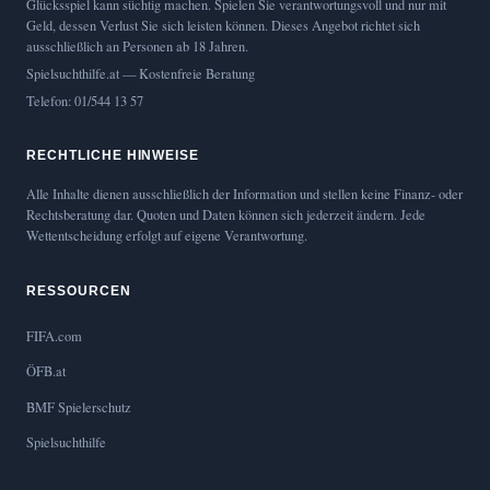
Glücksspiel kann süchtig machen. Spielen Sie verantwortungsvoll und nur mit
Geld, dessen Verlust Sie sich leisten können. Dieses Angebot richtet sich
ausschließlich an Personen ab 18 Jahren.
Spielsuchthilfe.at
— Kostenfreie Beratung
Telefon: 01/544 13 57
RECHTLICHE HINWEISE
Alle Inhalte dienen ausschließlich der Information und stellen keine Finanz- oder
Rechtsberatung dar. Quoten und Daten können sich jederzeit ändern. Jede
Wettentscheidung erfolgt auf eigene Verantwortung.
RESSOURCEN
FIFA.com
ÖFB.at
BMF Spielerschutz
Spielsuchthilfe