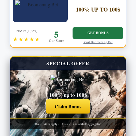
100% UP TO 100$
5
Rate it! (1,365)
GET BONUS
★★★★★
Our Score
Visit Boomerang Bet
SPECIAL OFFER
100% up to 100$
Claim Bonus
18+ · T&Cs apply · This site is an affiliate aggregator.