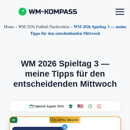
WM 2026 Spieltag 3 — meine
Home
»
WM 2026 Fußball Nachrichten
»
Tipps für den entscheidenden Mittwoch
WM 2026 Spieltag 3 —
meine Tipps für den
entscheidenden Mittwoch
Updated August 2026
18+
#1
LEADING BRAND