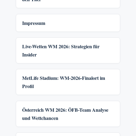
Impressum
Live-Wetten WM 2026: Strategien für
Insider
MetLife Stadium: WM-2026-Finalort im
Profil
Österreich WM 2026: ÖFB-Team Analyse
und Wettchancen