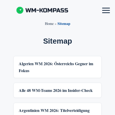
Sitemap
Home
»
Sitemap
Algerien WM 2026: Österreichs Gegner im
Fokus
Alle 48 WM-Teams 2026 im Insider-Check
Argentinien WM 2026: Titelverteidigung