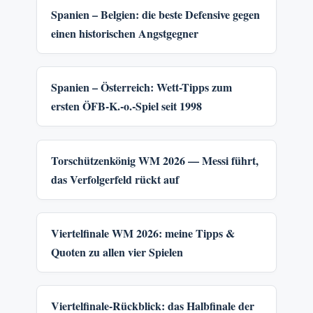
Spanien – Belgien: die beste Defensive gegen
einen historischen Angstgegner
Spanien – Österreich: Wett-Tipps zum
ersten ÖFB-K.-o.-Spiel seit 1998
Torschützenkönig WM 2026 — Messi führt,
das Verfolgerfeld rückt auf
Viertelfinale WM 2026: meine Tipps &
Quoten zu allen vier Spielen
Viertelfinale-Rückblick: das Halbfinale der