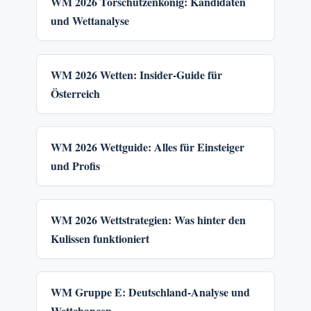
WM 2026 Torschützenkönig: Kandidaten
und Wettanalyse
WM 2026 Wetten: Insider-Guide für
Österreich
WM 2026 Wettguide: Alles für Einsteiger
und Profis
WM 2026 Wettstrategien: Was hinter den
Kulissen funktioniert
WM Gruppe E: Deutschland-Analyse und
Wettchancen