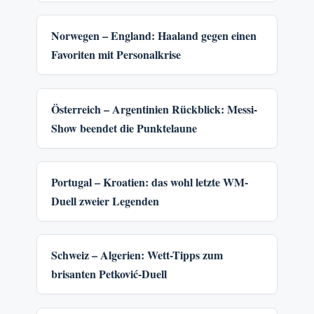
Norwegen – England: Haaland gegen einen
Favoriten mit Personalkrise
Österreich – Argentinien Rückblick: Messi-
Show beendet die Punktelaune
Portugal – Kroatien: das wohl letzte WM-
Duell zweier Legenden
Schweiz – Algerien: Wett-Tipps zum
brisanten Petković-Duell