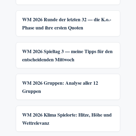
WM 2026 Runde der letzten 32 — die K.o.-
Phase und ihre ersten Quoten
WM 2026 Spieltag 3 — meine Tipps für den
entscheidenden Mittwoch
WM 2026 Gruppen: Analyse aller 12
Gruppen
WM 2026 Klima Spielorte: Hitze, Höhe und
Wettrelevanz